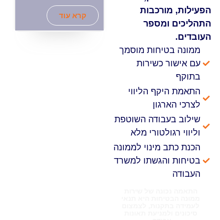
מורכבות
קרא עוד
ומספר
טיחות מוסמך
ר כשירות
יקף הליווי
רגון
עבודה השוטפת
גולטורי מלא
ב מינוי לממונה
והגשתו למשרד
ונה של שירות
טיחות היא תנאי
תקנות, לצמצום
ולמניעת תאונות