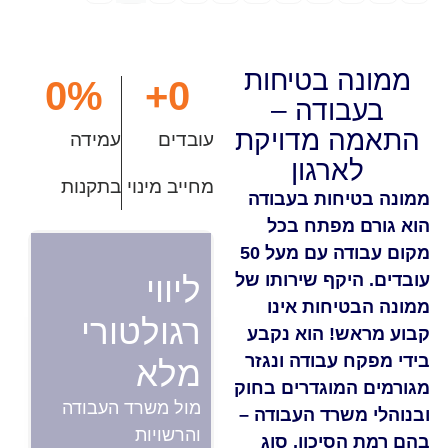
 בטיחות
0
%
+
0
ודה –
 מדויקת
עובדים
עמידה
רגון
מחייב מינוי
בתקנות
חות בעבודה
מפתח בכל
מקום עבודה עם מעל 50
קף שירותו של
ליווי
יחות אינו
רגולטורי
! הוא נקבע
עבודה ונגזר
מלא
מוגדרים בחוק
מול משרד העבודה
שרד העבודה –
והרשויות
יכון, סוג